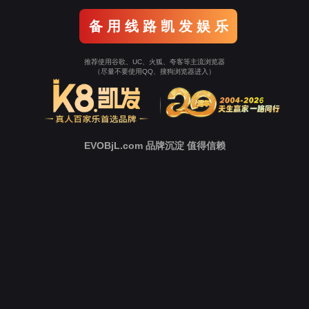
备 用 线 路 凯 发 娱 乐
推荐使用谷歌、UC、火狐、夸客等主流浏览器
（尽量不要使用QQ、搜狗浏览器进入）
EVOBjL.com 品牌沉淀 值得信赖